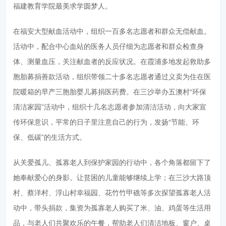
福建教育学院最美求学圆梦人。
在福安大型献血活动中，组织一百多名志愿者和群众无偿献血。
活动中，配合中心血站的医务人员仔细为志愿者和群众检查身
体、测量血压，关注献血者的反应状况。在霞浦多地发起救助多
胞胎募捐善款活动，组织带领二十多名志愿者通过义卖为住在医
院暖箱的早产三胞胎婴儿募捐医药费。在三沙举办五澳村“环保
清洁家园”活动中，组织十几名志愿者参加清洁活动，向大家宣
传环保意识，平常的日子里注意自己的行为，发扬“节能、环
保、低碳”的生活方式。
从关爱孤儿、孤寡老人到保护家园的行动中，各个角落都留下了
她奉献爱心的身影。让贫困的儿童能够继续上学；在三沙大路顶
村、蔡洋村、浮山村幸福园、花竹竹甲礁等多次探望孤寡老人活
动中，带头捐款，集资为孤寡老人购买了米、油、鸡蛋等生活用
品，与老人们共聚欢乐的午餐，帮助老人们清洁地板、窗户、桌