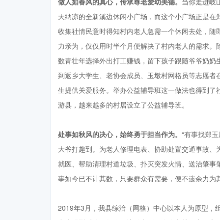
做人如春风的真心，传承尊老爱幼美德。
当你走进岐
天纳凉的全新溪边休闲小广场，而这个小广场正是在
收集社情民意时得知村内老人急需一个休闲去处，随
力亲为，仅仅用时半个月便解决了村内老人的需求。
数青壮年选择外出打工赚钱，留下孩子跟随爷爷奶奶
到返乡大学生、老协会成员、玉墩村网格员等志愿者在
生提供关爱服务。举办公益辅导班这一做法也得到了
游县，越来越多的村居设立了公益辅导班。
处事如秋风的决心，始终勇于担当作为。
“有事找郑
大爷打趣到。为老人修理电表、协助处置交通事故、
就医、帮助清理村道垃圾、扑灭突发火情、送治肇事
事如今已不计其数，只要群众有需要，便不遗余力为
2019年3月，我县综治（网格）中心以本人为原型