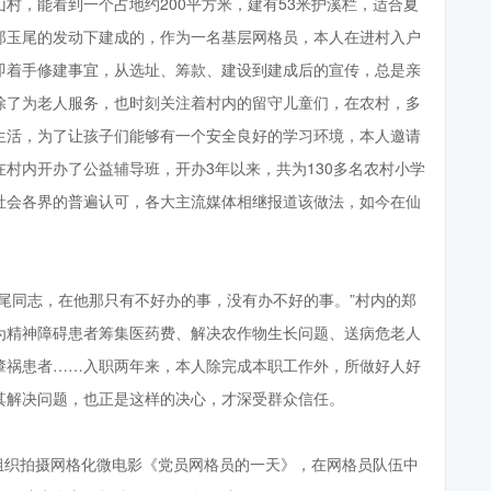
山村，能看到一个占地约200平方米，建有53米护溪栏，适合夏
郑玉尾的发动下建成的，作为一名基层网格员，本人在进村入户
即着手修建事宜，从选址、筹款、建设到建成后的宣传，总是亲
除了为老人服务，也时刻关注着村内的留守儿童们，在农村，多
生活，为了让孩子们能够有一个安全良好的学习环境，本人邀请
村内开办了公益辅导班，开办3年以来，共为130多名农村小学
社会各界的普遍认可，各大主流媒体相继报道该做法，如今在仙
玉尾同志，在他那只有不好办的事，没有办不好的事。”村内的郑
为精神障碍患者筹集医药费、解决农作物生长问题、送病危老人
肇祸患者……入职两年来，本人除完成本职工作外，所做好人好
其解决问题，也正是这样的决心，才深受群众信任。
，组织拍摄网格化微电影《党员网格员的一天》，在网格员队伍中