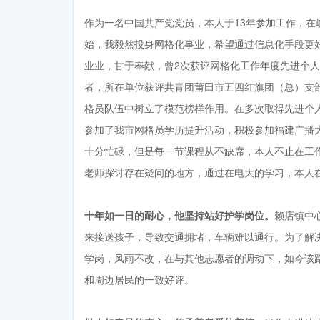
作为一名中国共产党党员，本人于13年参加工作，在
始，我毅然投身网格化事业，希望通过信息化手段更
业业，甘于奉献，曾2次获评网格化工作年度先进个人
者，所在单位获评共青团莆田市五四红旗团（总）支
格员队伍中树立了模范榜样作用。在多次取得先进个人
参加了我市网格员学历提升活动，积极参加福建广播
十分忙碌，但是每一节课程从不缺席，本人不止在工
老师探讨存在疑问的地方，通过在电大的学习，本人
十年如一日的耐心，他坚持站好护学岗位。
赖店镇中
来接送孩子，导致交通拥堵，车辆难以通行。为了解决
学岗，风雨不改，在与其他志愿者的调动下，如今该
和周边居民的一致好评。