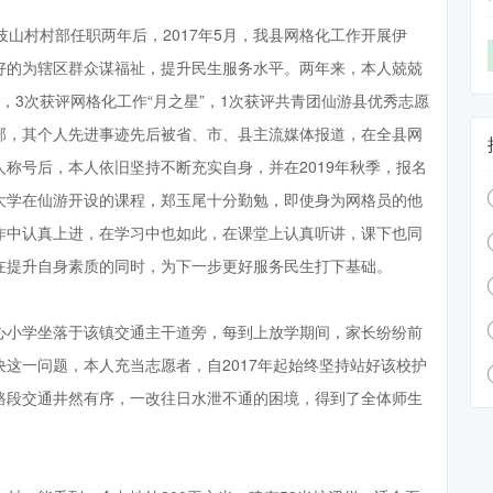
岐山村村部任职两年后，2017年5月，我县网格化工作开展伊
好的为辖区群众谋福祉，提升民生服务水平。两年来，本人兢兢
，3次获评网格化工作“月之星”，1次获评共青团仙游县优秀志愿
部，其个人先进事迹先后被省、市、县主流媒体报道，在全县网
称号后，本人依旧坚持不断充实自身，并在2019年秋季，报名
大学在仙游开设的课程，郑玉尾十分勤勉，即使身为网格员的他
作中认真上进，在学习中也如此，在课堂上认真听讲，课下也同
在提升自身素质的同时，为下一步更好服务民生打下基础。
心小学坐落于该镇交通主干道旁，每到上放学期间，家长纷纷前
这一问题，本人充当志愿者，自2017年起始终坚持站好该校护
路段交通井然有序，一改往日水泄不通的困境，得到了全体师生