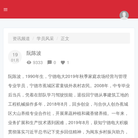
资讯频道
学员风采
正文
阮陈波
19
01月
9333
0
1
阮陈波，1990年生，宁德电大2019年秋季家庭农场经营与管理
专业学员，宁德市蕉城区霍童镇外表村农民。2008年，中专毕业
后当兵，凭着在部队学习驾驶技能，退役回宁德从事建筑工地的
工程机械操作多年，2018年8月，回乡创业，与合伙人创办蕉城
区大山养殖专业合作社，开展果蔬种植和藏香猪养殖。一年来，
业务扩展和生产技术遇到困难，2019年8月，获知宁德电大积极
贯彻落实习近平总书记下党乡回信精神，为闽东乡村振兴助力，